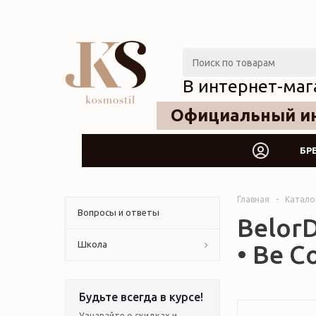
В интернет-маг
Официальный ин
БР
Главная
-
Катало
Вопросы и ответы
BelorD
Школа
• Be C
Будьте всегда в курсе!
Узнавайте о скидках и