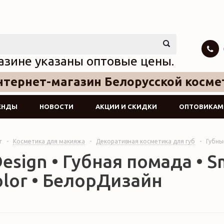
азине указаны оптовые цены.
тернет-магазин Белорусской косме
ЕНДЫ
НОВОСТИ
АКЦИИ И СКИДКИ
ОПТОВИКАМ
г
-
Косметика для макияжа
-
Декоративная косметика для губ
-
Губны
esign • Губная помада • Sm
olor • БелорДизайн