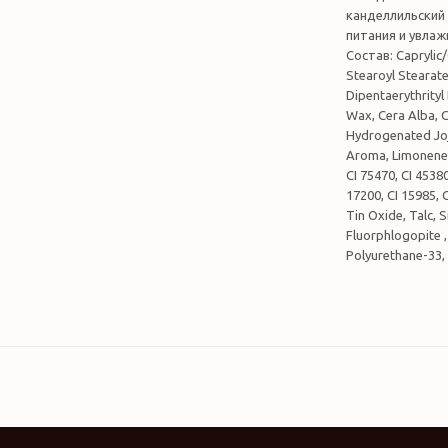
канделлильский 
питания и увлаж
Состав: Caprylic/
Stearoyl Stearate
Dipentaerythrity
Wax, Cera Alba, C
Hydrogenated Jojo
Aroma, Limonene, L
CI 75470, CI 45380
17200, CI 15985, C
Tin Oxide, Talc, S
Fluorphlogopite ,
Polyurethane-33, 