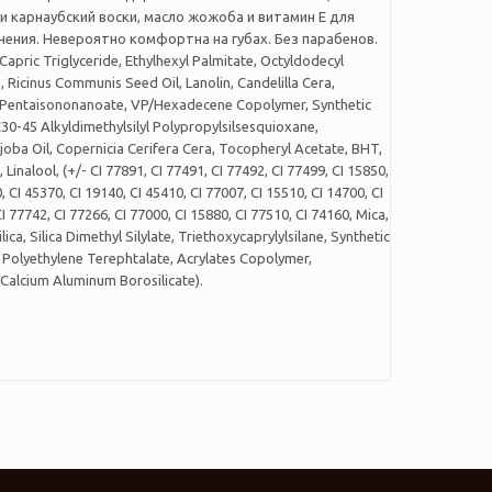
и карнаубский воски, масло жожоба и витамин Е для
нения. Невероятно комфортна на губах. Без парабенов.
Capric Triglyceride, Ethylhexyl Palmitate, Octyldodecyl
, Ricinus Communis Seed Oil, Lanolin, Candelilla Cera,
l Pentaisononanoate, VP/Hexadecene Copolymer, Synthetic
30-45 Alkyldimethylsilyl Polypropylsilsesquioxane,
ba Oil, Copernicia Cerifera Cera, Tocopheryl Acetate, BHT,
inalool, (+/- CI 77891, CI 77491, CI 77492, CI 77499, CI 15850,
, CI 45370, CI 19140, CI 45410, CI 77007, CI 15510, CI 14700, CI
I 77742, CI 77266, CI 77000, CI 15880, CI 77510, CI 74160, Mica,
ilica, Silica Dimethyl Silylate, Triethoxycaprylylsilane, Synthetic
 Polyethylene Terephtalate, Acrylates Copolymer,
Calcium Aluminum Borosilicate).