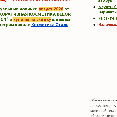
550
руб.;
в пунты C
уальные новинки
август 2026
от
Варианты
КОРАТИВНАЯ КОСМЕТИКА BELOR
на сайте,
IGN" и
купоны на скидку
в нашем
леграм канале
Косметика Стиль
Наличны
Обновление пал
мягкостью и чув
кремовой текст
обладает плотн