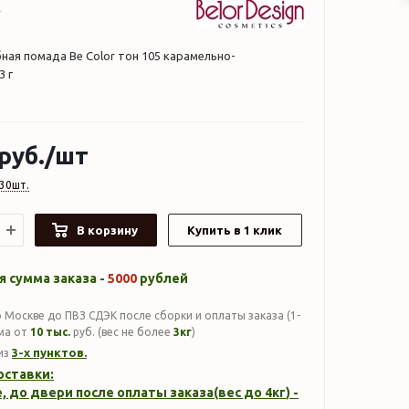
бная помада Be Color тон 105 карамельно-
3 г
руб.
/шт
30шт.
В корзину
Купить в 1 клик
 сумма заказа -
5000
рублей
 Москве до ПВЗ СДЭК после сборки и оплаты заказа (1-
мма от
10 тыс.
руб. (вес не более
3кг
)
3-х пунктов.
из
оставки:
, до двери после оплаты заказа(вес до
4кг
) -