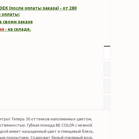
DEK (после оплаты заказа) - от 280
 оплаты:
 в своем заказе
ми
- на складе.
Описание
Характер
Отзывы
Наличие
итры! Теперь 30 оттенков наполненных цветом,
ственностью. Губная помада BE COLOR с нежной
урой имеет насыщенный цвет и глянцевый блеск,
ым покрытием. Содержит белый пчелиный воск,