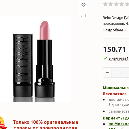
BelorDesign Гу
персиковый, 4,
Подробнее
150.71
В наличии 1
Минимальная
Бесплатно:
доставка по
3 дня) - су
самовывоз 
Варианты д
Только 100% оригинальные
по Москве
товары от производителя