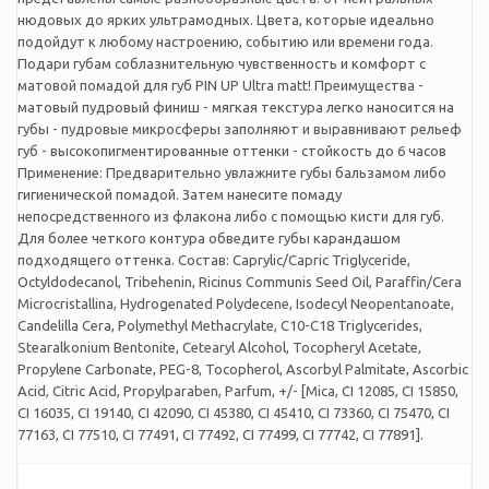
нюдовых до ярких ультрамодных. Цвета, которые идеально
подойдут к любому настроению, событию или времени года.
Подари губам соблазнительную чувственность и комфорт с
матовой помадой для губ PIN UP Ultra matt! Преимущества -
матовый пудровый финиш - мягкая текстура легко наносится на
губы - пудровые микросферы заполняют и выравнивают рельеф
губ - высокопигментированные оттенки - стойкость до 6 часов
Применение: Предварительно увлажните губы бальзамом либо
гигиенической помадой. Затем нанесите помаду
непосредственного из флакона либо с помощью кисти для губ.
Для более четкого контура обведите губы карандашом
подходящего оттенка. Состав: Caprylic/Capric Triglyceride,
Octyldodecanol, Tribehenin, Ricinus Communis Seed Oil, Paraffin/Cera
Microcristallina, Hydrogenated Polydecene, Isodecyl Neopentanoate,
Candelilla Cera, Polymethyl Methacrylate, С10-С18 Triglycerides,
Stearalkonium Bentonite, Cetearyl Alcohol, Tocopheryl Acetate,
Propylene Carbonate, PEG-8, Tocopherol, Ascorbyl Palmitate, Ascorbic
Acid, Citric Acid, Propylparaben, Parfum, +/- [Mica, CI 12085, CI 15850,
CI 16035, CI 19140, CI 42090, CI 45380, CI 45410, CI 73360, CI 75470, CI
77163, CI 77510, CI 77491, CI 77492, CI 77499, CI 77742, CI 77891].