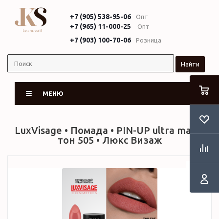
+7 (905) 538-95-06
Опт
+7 (965) 11-000-25
Опт
+7 (903) 100-70-06
Розница
Найти
МЕНЮ
LuxVisage • Помада • PIN-UP ultra matt •
тон 505 • Люкс Визаж