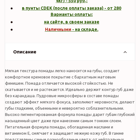
4кг
) -
550
руб.;
в пунты CDEK (после оплаты заказа) - от 280
Варианты оплаты:
на сайте, в своем заказе
Наличными
- на складе.
Описание
Мягкая текстура помады легко наносится на губы, создает
комфортное кремовое покрытие с бархатным матовым
финишем. Помада отличается высокой стойкостью. Не
скатывается и не растекается. Идеально держит контур губ даже
без карандаша. Пудровые микросферы в составе помады
создают эффект мягкого фокуса, заполняют неровности, делают
губы гладкими, объемными и невероятно соблазнительными.
Высоко пигментированная формула помады дарит губам глубокий
насыщенный цвет даже при нанесении самым тонким слоем.
Питательная формула помады, обогащенная маслами и
витамином Е, смягчает и защищает нежную кожу губ. В гамме
представлены самые разнообразные цвета: от нейтральных