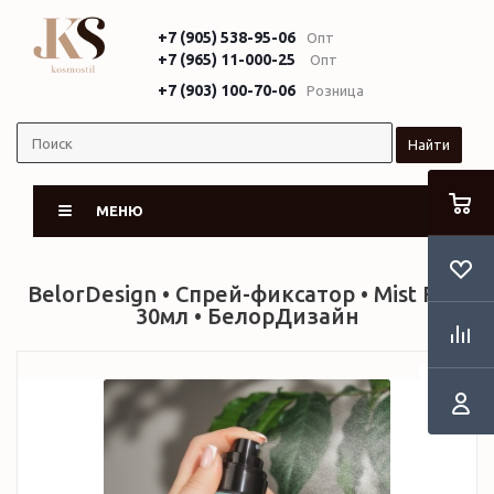
+7 (905) 538-95-06
Опт
+7 (965) 11-000-25
Опт
+7 (903) 100-70-06
Розница
Найти
МЕНЮ
BelorDesign • Спрей-фиксатор • Mist Fix •
30мл • БелорДизайн