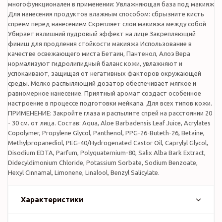
многофункционален в применении: Увлажняющая база под макияж
Для нанесения продуктов влажным способом: сбрызните кисть
спреем перед нанесением Скрепляет слои макияжа между собой
Убирает излишний пудровый эффект на лице Закрепляющий
финиш для продления стойкости макияжа Использование в
качестве освежающего миста Бетаин, Пантенол, Алоэ Вера
нормализуют гидролипидный баланс кожи, увлажняют и
успокаивают, защищая от негативных факторов окружающей
среды. Мелко распыляющий дозатор обеспечивает мягкое и
равномерное нанесение. Приятный аромат создаст особенное
настроение в процессе подготовки мейкапа. Для всех типов кожи.
ПРИМЕНЕНИЕ: Закройте глаза и распылите спрей на расстоянии 20
- 30 см. от лица. Состав: Aqua, Aloe Barbadensis Leaf Juice, Acrylates
Copolymer, Propylene Glycol, Panthenol, PPG-26-Buteth-26, Betaine,
Methylpropanediol, PEG-40/Hydrogenated Castor Oil, Caprylyl Glycol,
Disodium EDTA, Parfum, Polyquaternium-80, Salix Alba Bark Extract,
Didecyldimonium Chloride, Potassium Sorbate, Sodium Benzoate,
Hexyl Cinnamal, Limonene, Linalool, Benzyl Salicylate.
Характеристики