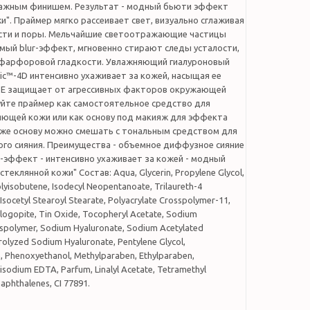
ажным финишем. Результат - модный бьюти эффект
и". Праймер мягко рассеивает свет, визуально сглаживая
сти и поры. Мельчайшие светоотражающие частицы
мый blur-эффект, мгновенно стирают следы усталости,
 фарфоровой гладкости. Увлажняющий гиалуроновый
ic™-4D интенсивно ухаживает за кожей, насыщая ее
н Е защищает от агрессивных факторов окружающей
уйте праймер как самостоятельное средство для
яющей кожи или как основу под макияж для эффекта
акже основу можно смешать с тональным средством для
ого сияния. Преимущества - объемное диффузное сияние
r-эффект - интенсивно ухаживает за кожей - модный
еклянной кожи" Состав: Aqua, Glycerin, Propylene Glycol,
yisobutene, Isodecyl Neopentanoate, Trilaureth-4
Isocetyl Stearoyl Stearate, Polyacrylate Crosspolymer-11,
hlogopite, Tin Oxide, Tocopheryl Acetate, Sodium
spolymer, Sodium Hyaluronate, Sodium Acetylated
rolyzed Sodium Hyaluronate, Pentylene Glycol,
n, Phenoxyethanol, Methylparaben, Ethylparaben,
isodium EDTA, Parfum, Linalyl Acetate, Tetramethyl
aphthalenes, CI 77891.