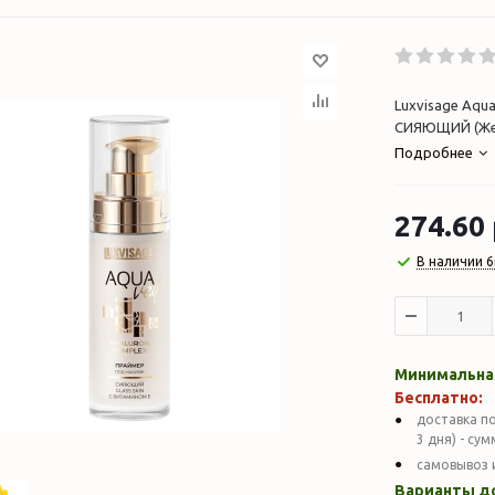
Luxvisage Aqu
СИЯЮЩИЙ (Жемч
Подробнее
274.60
В наличии 6
Минимальная
Бесплатно:
доставка по
3 дня) - су
самовывоз 
Варианты д