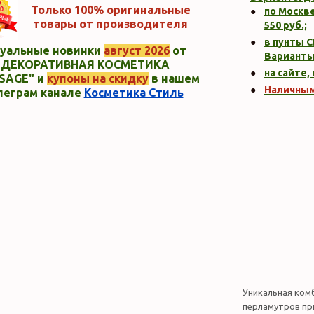
Только 100% оригинальные
по Москве
товары от производителя
550
руб.;
в пунты C
уальные новинки
август 2026
от
Варианты
"ДЕКОРАТИВНАЯ КОСМЕТИКА
на сайте,
SAGE" и
купоны на скидку
в нашем
Наличны
леграм канале
Косметика Стиль
Уникальная ко
перламутров пр