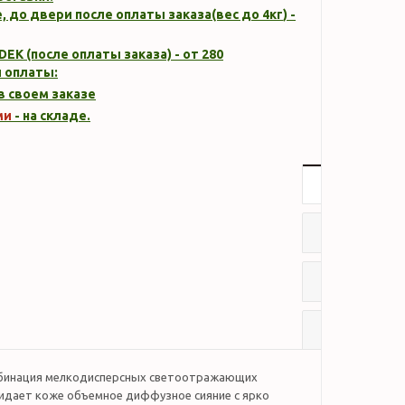
, до двери после оплаты заказа(вес до
4кг
) -
DEK (после оплаты заказа) - от 280
 оплаты:
 в своем заказе
ми
- на складе.
Описание
Характер
Отзывы
Наличие
мбинация мелкодисперсных светоотражающих
идает коже объемное диффузное сияние с ярко