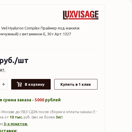
a Veil Hyaluron Complex Праймер под макияж
ужный) с витамином Е, 30 г Арт.1327
руб.
/шт
шт.
В корзину
Купить в 1 клик
 сумма заказа -
5000
рублей
 Москве до ПВЗ СДЭК после сборки и оплаты заказа (1-
мма от
10 тыс.
руб. (вес не более
3кг
)
3-х пунктов.
из
оставки: