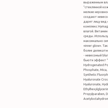
выраженным вл
"стеклянной кож
мелкие неровно
создают невесо
дарят лицу вид
комплекс Hymag
влагой. Витами
среды. Использ
максимально си
«inner glow». Т
более деликатн
- невесомый blu
бьюти эффект "ст
Hydrogenated Pol
Phosphate, Mica, 
Synthetic Fluorp
Hyaluronate Cros
Hyaluronate, Hyd
Ethylhexylglyceri
Propylparaben, D
Acetyloctahydron