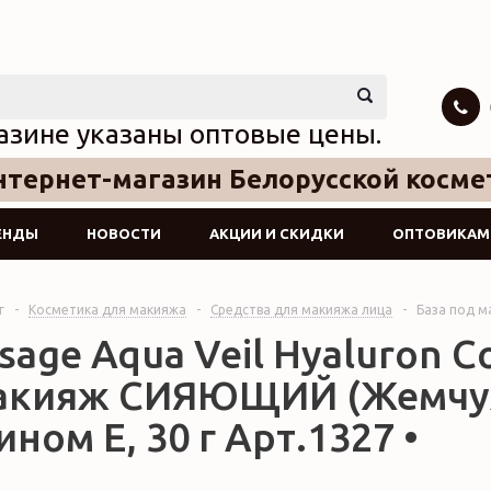
азине указаны оптовые цены.
тернет-магазин Белорусской косме
ЕНДЫ
НОВОСТИ
АКЦИИ И СКИДКИ
ОПТОВИКАМ
г
-
Косметика для макияжа
-
Средства для макияжа лица
-
База под м
isage Aqua Veil Hyaluron
акияж СИЯЮЩИЙ (Жемчу
ном Е, 30 г Арт.1327 •