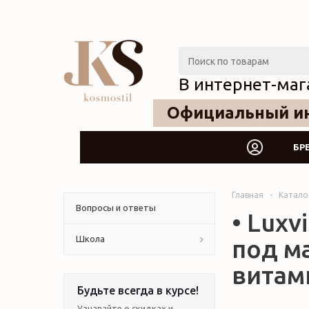
В интернет-маг
Официальный ин
БР
Главная
-
Катало
Вопросы и ответы
• Luxv
Школа
под м
витами
Будьте всегда в курсе!
Узнавайте о скидках и