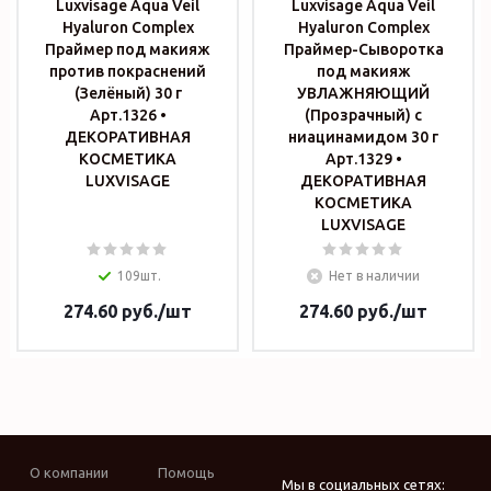
Luxvisage Aqua Veil
Luxvisage Aqua Veil
Hyaluron Complex
Hyaluron Complex
Праймер под макияж
Праймер-Сыворотка
против покраснений
под макияж
(Зелёный) 30 г
УВЛАЖНЯЮЩИЙ
Арт.1326 •
(Прозрачный) с
ДЕКОРАТИВНАЯ
ниацинамидом 30 г
КОСМЕТИКА
Арт.1329 •
LUXVISAGE
ДЕКОРАТИВНАЯ
КОСМЕТИКА
LUXVISAGE
109шт.
Нет в наличии
274.60
руб.
/шт
274.60
руб.
/шт
О компании
Помощь
Мы в социальных сетях: