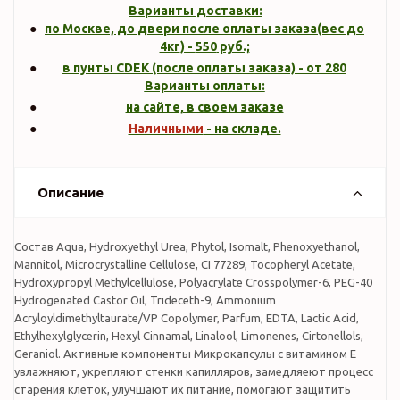
Варианты доставки:
по Москве, до двери после оплаты заказа(вес до
4кг
) -
550
руб.;
в пунты CDEK (после оплаты заказа) - от 280
Варианты оплаты:
на сайте, в своем заказе
Наличными
- на складе.
Описание
Состав Aqua, Hydroxyethyl Urea, Phytol, Isomalt, Phenoxyethanol,
Mannitol, Microcrystalline Cellulose, CI 77289, Tocopheryl Acetate,
Hydroxypropyl Methylcellulose, Polyacrylate Crosspolymer-6, PEG-40
Hydrogenated Castor Oil, Trideceth-9, Ammonium
Acryloyldimethyltaurate/VP Copolymer, Parfum, EDTA, Lactic Acid,
Ethylhexylglycerin, Hexyl Cinnamal, Linalool, Limonenes, Cirtonellols,
Geraniol. Активные компоненты Микрокапсулы с витамином Е
увлажняют, укрепляют стенки капилляров, замедляеют процесс
старения клеток, улучшают их питание, помогают защитить