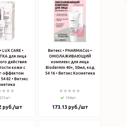
• LUX CARE •
Витекс • PHARMACos •
КА для лица
ОМОЛАЖИВАЮЩИЙ
ого действия
комплекс для лица
гости кожи с
Biodermin 40+, 50мл, код
г-эффектом
54 16 • Витэкс Косметика
2 • Витэкс
сметика
251шт.
184шт.
2
руб.
/шт
173.13
руб.
/шт