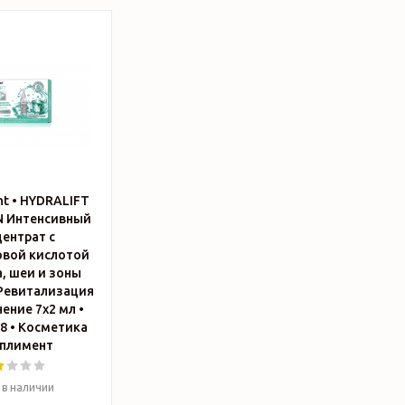
t • HYDRALIFT
 Интенсивный
ентрат с
овой кислотой
, шеи и зоны
Ревитализация
ение 7х2 мл •
етика
плимент
 в наличии