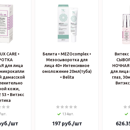
LUX CARE •
Белита • MEZOcomplex •
Витекс 
РОТКА
Мезосыворотка для
СЫВО
Я для лица
лица 40+ Интенсивное
НОЧНАЯ 
микрокапли
омоложение 20мл(туба)
для лица 
й дамасской
• Belita
глаз, 30м
ленительно
Витэкс
ной кожи,
 Витэкс
етика
7шт.
134шт.
уб.
/шт
197
руб.
/шт
626.3