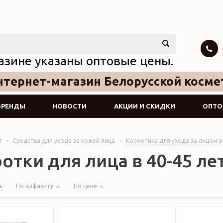
азине указаны оптовые цены.
тернет-магазин Белорусской косме
БРЕНДЫ
НОВОСТИ
АКЦИИ И СКИДКИ
ОПТО
г
-
Средства для ухода за кожей лица
-
Косметика для ухода за лицом в
отки для лица в 40-45 ле
По алфавиту
По цене