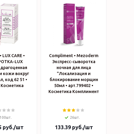
• LUX CARE •
Compliment • Mezoderm
РОТКА-LUX
Экспресс-сыворотка
драгоценная
ночная для лица
и кожи вокруг
"Локализация и
л, код 62 51 •
блокирование морщин
 Косметика
50мл • арт.799402 •
Косметика Комплимент
100шт.
26шт.
5
руб.
/шт
133.39
руб.
/шт