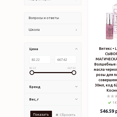
Вопросы и ответы
Школа
Витекс • 
Цена
СЫВО
МАГИЧЕСКА
Волшебные 
82.22
667.62
масла черно
розы для п
совершен
30мл, код 62 53 •
Бренд
Косм
Вес, г
14
546.59
р
Сбросить