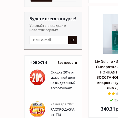
Будьте всегда в курсе!
Узнавайте о скидках и
новостях первым
Liv Delano •
Новости
Все новости
Сыворотка-
НОЧНАЯ 
Скидка 20% от
ВОССТАНОВ
указанной цены
микрокапсул
на выделенный
Лив Д
ассортимент
25
24 января 2025
340.31
р
РАСПРОДАЖА
от ТМ