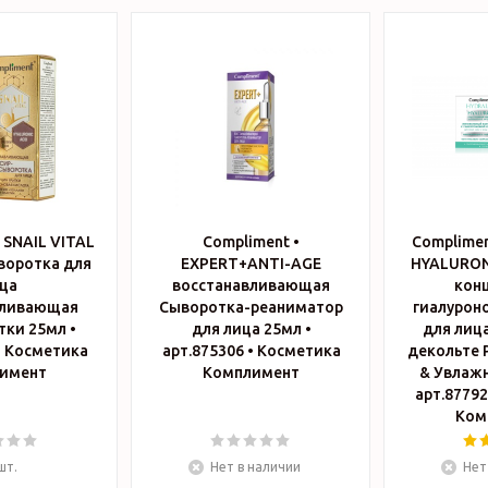
 SNAIL VITAL
Compliment •
Complimen
воротка для
EXPERT+ANTI-AGE
HYALURON
ца
восстанавливающая
конц
вливающая
Сыворотка-реаниматор
гиалурон
тки 25мл •
для лица 25мл •
для лица
а
арт.875306 • Косметика
декольте 
имент
Комплимент
& Увлажн
арт.877928 • Косм
Ком
шт.
Нет в наличии
Нет