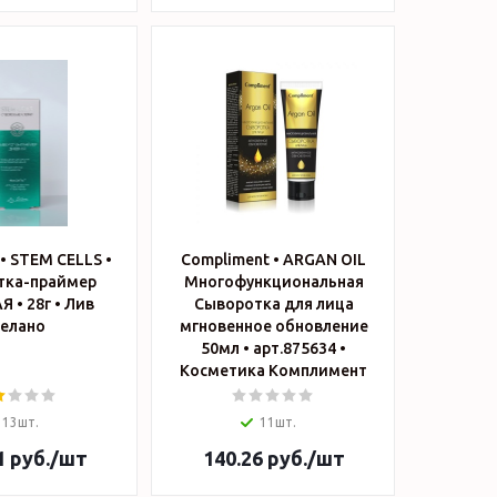
 • STEM CELLS •
Compliment • ARGAN OIL
тка-праймер
Многофункциональная
 28г • Лив
Сыворотка для лица
елано
мгновенное обновление
50мл • арт.875634 •
Косметика Комплимент
13шт.
11шт.
1
руб.
/шт
140.26
руб.
/шт