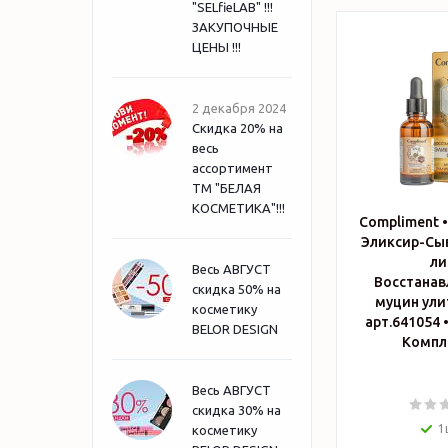
"SELfieLAB" !!!
ЗАКУПОЧНЫЕ
ЦЕНЫ !!!
2 декабря 2024
Скидка 20% на
весь
ассортимент
ТМ "БЕЛАЯ
КОСМЕТИКА"!!!
Compliment •
Эликсир-Сы
ли
Весь АВГУСТ
Восстана
скидка 50% на
муцин ули
косметику
арт.641054 • Косметик
BELOR DESIGN
Компл
Весь АВГУСТ
скидка 30% на
1
косметику