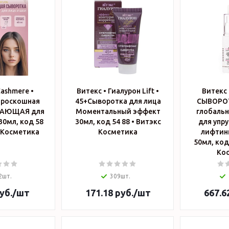
Cashmere •
Витекс • Гиалурон Lift •
Витекс 
 роскошная
45+Сыворотка для лица
СЫВОРОТ
АЮЩАЯ для
Моментальный эффект
глобальн
30мл, код 58
30мл, код 54 88 • Витэкс
для упру
экс Косметика
Косметика
лифтин
50мл, код 54 8
Ко
2шт.
309шт.
уб.
/шт
171.18
руб.
/шт
667.6