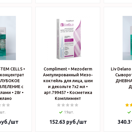
 STEM CELLS •
Compliment • Mezoderm
Liv Delano
концентрат
Ампулированный Мезо-
Сыворо
ГЛУБОКОЕ
коктейль для лица, шеи
ДНЕВНАЯ •
ЛЕЛЕНИЕ с
и декольте 7х2 мл •
Д
ами • 28г •
арт.799457 • Косметика
елано
Комплимент
шт.
19шт.
уб.
/шт
152.63
руб.
/шт
340.3