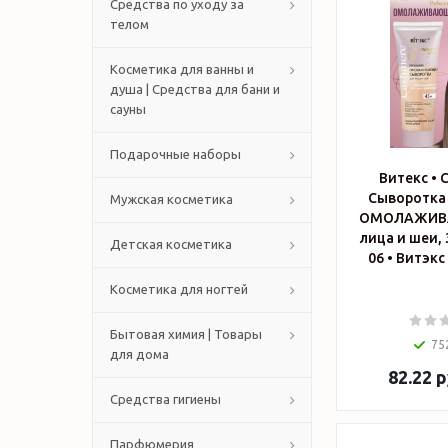
Средства по уходу за
телом
Косметика для ванны и
душа | Средства для бани и
сауны
Подарочные наборы
Витекс • 
Сыворотка
Мужская косметика
ОМОЛАЖИВ
лица и шеи, 
Детская косметика
06 • Вит
Косметика для ногтей
Бытовая химия | Товары
75
для дома
82.22
р
Средства гигиены
Парфюмерия