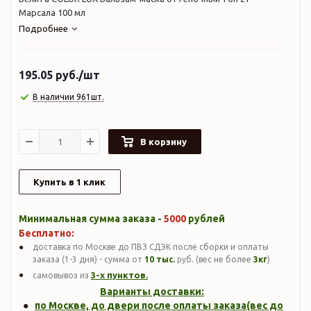
Марсала 100 мл
Подробнее
195.05
руб.
/шт
В наличии 961шт.
В корзину
Купить в 1 клик
Минимальная сумма заказа -
5000
рублей
Бесплатно:
доставка по Москве до ПВЗ СДЭК после сборки и оплаты
заказа (1-3 дня) - сумма от
10 тыс.
руб. (вес не более
3кг
)
3-х пунктов.
самовывоз из
Варианты доставки:
по Москве, до двери после оплаты заказа(вес до