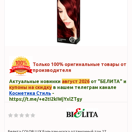
Только 100% оригинальные товары от
производителя
Актуальные новинки
август 2026
от "БЕЛИТА" и
купоны на скидку
в нашем телеграм канале
Косметика Стиль
-
https://t.me/+e2tI2kIWjYxlZTgy
Белита COLOR LUX Бальзам-маска оттеночный тон 27