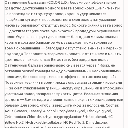
Оттеночные бальзамы «COLOR LUX» бережное и эффективное
средство достижения модного цвета волос: красящие пигменты
не повреждают структуру волос, хорошо удерживаются
чешуйками кутикулы поверхностного слоя волос; натуральные
масла выравнивают структуру волос. Яркость сияния цвета волос
— достигается уже после однократной процедуры окрашивания
волос Улучшение структуры волос — благодаря маслам оливы и
карите в составе бальзамов Не раздражает кожу головы во
время окрашивания — благодаря отсутствию аммиака и перекиси
водорода Позволяет экспериментировать с оттенками и менять
цвет волос так часто, как Вы хотите, без вреда для волос
Оттеночный бальзам равномерно смывается через 4-6раз, не
оставляя резкой границы между окрашенными и неокрашенными
волосами, без явно выраженного эффекта «отросших корней»
Позволяет увеличить время между окрасками стойкими красками
— за счет сглаживания границы между окрашенными и отросшими
участками волос, возвращая яркость цвета. Реальная экономия
средств — Вам не надо дополнительно покупать кондиционер или
бальзам для волос, чтобы завершить уход за волосами. Состав:
Aqua (Water), Cetearyl Alcohol, Propylene Glycol, Ethoxydiglycol,
Cetrimonium Chloride, 4-Hydroxypropylamino-3-Nitrophenol, HC
Yellow No.2, Hydroxyethylcellulose, HC Red No.3, Dimethicone,