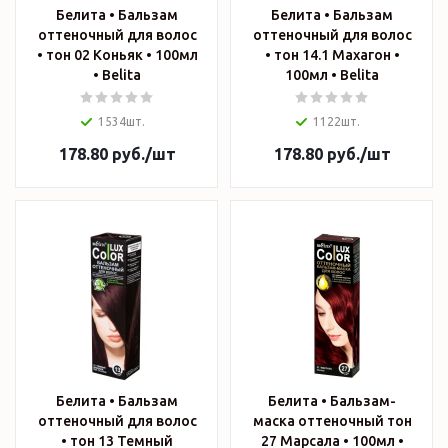
Белита • Бальзам
Белита • Бальзам
оттеночный для волос
оттеночный для волос
• тон 02 Коньяк • 100мл
• тон 14.1 Махагон •
• Belita
100мл • Belita
1534шт.
1122шт.
178.80
руб.
/шт
178.80
руб.
/шт
Белита • Бальзам
Белита • Бальзам-
оттеночный для волос
маска оттеночный тон
• тон 13 Темный
27 Марсала • 100мл •