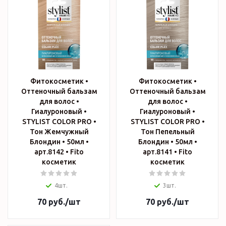
Фитокосметик •
Фитокосметик •
Оттеночный бальзам
Оттеночный бальзам
для волос •
для волос •
Гиалуроновый •
Гиалуроновый •
STYLIST COLOR PRO •
STYLIST COLOR PRO •
Тон Жемчужный
Тон Пепельный
Блондин • 50мл •
Блондин • 50мл •
арт.8142 • Fito
арт.8141 • Fito
косметик
косметик
4шт.
3шт.
70
руб.
/шт
70
руб.
/шт