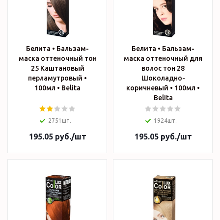
Белита • Бальзам-
Белита • Бальзам-
маска оттеночный тон
маска оттеночный для
25 Каштановый
волос тон 28
перламутровый •
Шоколадно-
100мл • Belita
коричневый • 100мл •
Belita
2751шт.
1924шт.
195.05
руб.
/шт
195.05
руб.
/шт