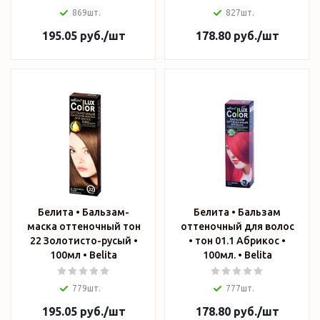
869шт.
827шт.
195.05
руб.
/шт
178.80
руб.
/шт
Белита • Бальзам-
Белита • Бальзам
маска оттеночный тон
оттеночный для волос
22 Золотисто-русый •
• тон 01.1 Абрикос •
100мл • Belita
100мл. • Belita
779шт.
777шт.
195.05
руб.
/шт
178.80
руб.
/шт