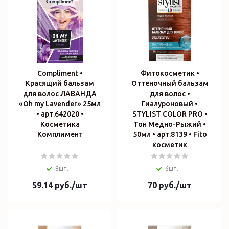
Compliment •
Фитокосметик •
Красящий бальзам
Оттеночный бальзам
для волос ЛАВАНДА
для волос •
«Oh my Lavender» 25мл
Гиалуроновый •
• арт.642020 •
STYLIST COLOR PRO •
Косметика
Тон Медно-Рыжий •
Комплимент
50мл • арт.8139 • Fito
косметик
8шт.
6шт.
59.14
руб.
/шт
70
руб.
/шт