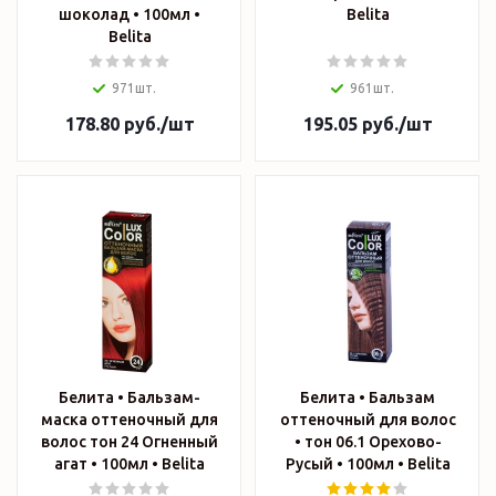
шоколад • 100мл •
Belita
Belita
971шт.
961шт.
178.80
руб.
/шт
195.05
руб.
/шт
Белита • Бальзам-
Белита • Бальзам
маска оттеночный для
оттеночный для волос
волос тон 24 Огненный
• тон 06.1 Орехово-
агат • 100мл • Belita
Русый • 100мл • Belita