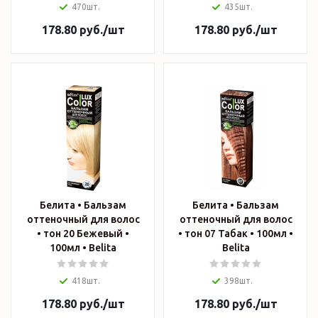
470шт.
435шт.
178.80
руб.
/шт
178.80
руб.
/шт
Белита • Бальзам
Белита • Бальзам
оттеночный для волос
оттеночный для волос
• тон 20 Бежевый •
• тон 07 Табак • 100мл •
100мл • Belita
Belita
418шт.
398шт.
178.80
руб.
/шт
178.80
руб.
/шт