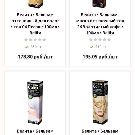
Белита • Бальзам
Белита • Бальзам-
оттеночный для волос
маска оттеночный тон
• тон 04 Песок • 100мл •
26 Золотистый кофе •
Belita
100мл • Belita
530шт.
510шт.
178.80
руб.
/шт
195.05
руб.
/шт
Белита • Бальзам
Белита • Бальзам