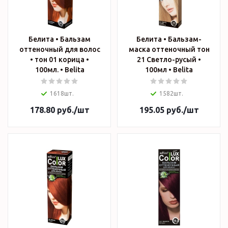
Белита • Бальзам
Белита • Бальзам-
оттеночный для волос
маска оттеночный тон
• тон 01 корица •
21 Светло-русый •
100мл. • Belita
100мл • Belita
1618шт.
1582шт.
178.80
руб.
/шт
195.05
руб.
/шт