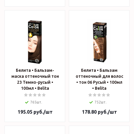
Белита • Бальзам-
Белита • Бальзам
маска оттеночный тон
оттеночный для волос
23 Темно-русый •
• тон 06 Русый • 100мл
100мл • Belita
• Belita
765шт.
752шт.
195.05
руб.
/шт
178.80
руб.
/шт