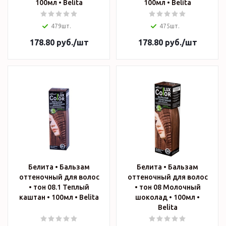
100мл • Belita
100мл • Belita
479шт.
475шт.
178.80
руб.
/шт
178.80
руб.
/шт
Белита • Бальзам
Белита • Бальзам
оттеночный для волос
оттеночный для волос
• тон 08.1 Теплый
• тон 08 Молочный
каштан • 100мл • Belita
шоколад • 100мл •
Belita