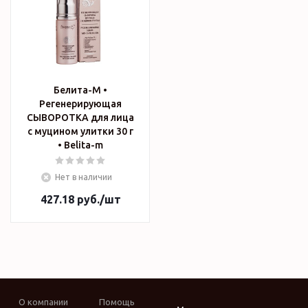
Белита-М •
Регенерирующая
СЫВОРОТКА для лица
с муцином улитки 30 г
• Belita-m
Нет в наличии
427.18
руб.
/шт
О компании
Помощь