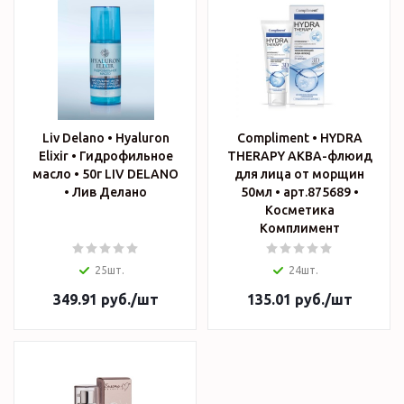
Liv Delano • Hyaluron
Compliment • HYDRA
Elixir • Гидрофильное
THERAPY АКВА-флюид
масло • 50г LIV DELANO
для лица от морщин
• Лив Делано
50мл • арт.875689 •
Косметика
Комплимент
25шт.
24шт.
349.91
руб.
/шт
135.01
руб.
/шт