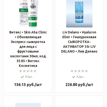
Витекс • Skin Aha Clinic
Liv Delano • Hyaluron
• Обновляющая
Elixir • Гиалуроновая
Экспресс-сыворотка
СЫВОРОТКА-
для лица с
АКТИВАТОР 35г LIV
фруктовыми
DELANO • Лив Делано
кислотами 30мл, код
55 85 • Витэкс
Косметика
97шт.
32шт.
136.13
руб.
/шт
226.80
руб.
/шт