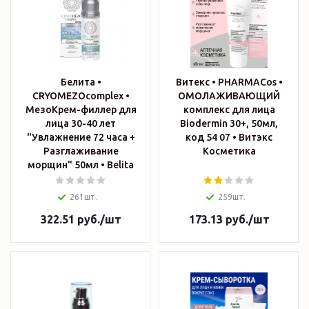
Белита •
Витекс • PHARMACos •
CRYOMEZOcomplex •
ОМОЛАЖИВАЮЩИЙ
МезоКрем-филлер для
комплекс для лица
лица 30-40 лет
Biodermin 30+, 50мл,
"Увлажнение 72 часа +
код 54 07 • Витэкс
Разглаживание
Косметика
морщин" 50мл • Belita
261шт.
259шт.
322.51
руб.
/шт
173.13
руб.
/шт