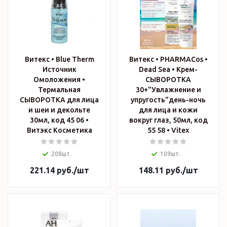
Витекс • Blue Therm
Витекс • PHARMACos •
Источник
Dead Sea • Крем-
Омоложения •
СЫВОРОТКА
Термальная
30+"Увлажнение и
СЫВОРОТКА для лица
упругость"день-ночь
и шеи и декольте
для лица и кожи
30мл, код 45 06 •
вокруг глаз, 50мл, код
Витэкс Косметика
55 58 • Vitex
208шт.
109шт.
221.14
руб.
/шт
148.11
руб.
/шт